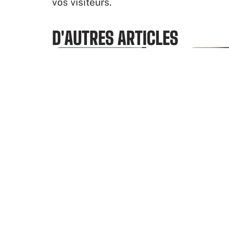
vos visiteurs.
D'AUTRES ARTICLES
Comme
Quelle est l’utilité de
strat
l’information financière ?
En savoir plus
E