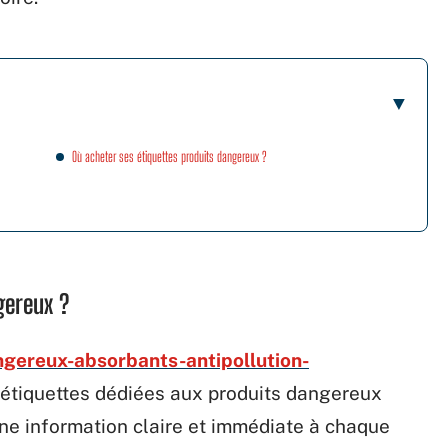
Où acheter ses étiquettes produits dangereux ?
gereux ?
ngereux-absorbants-antipollution-
s étiquettes dédiées aux produits dangereux
 une information claire et immédiate à chaque