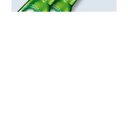
STRATÉGIE
Heineken Extra Fresh Market : une vitrine
pour la marque
ENTREPRISE
Quelle est l’utilité de l’information
financière ?