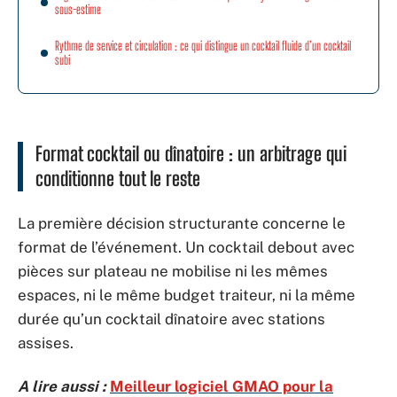
sous-estime
Rythme de service et circulation : ce qui distingue un cocktail fluide d’un cocktail
subi
Format cocktail ou dînatoire : un arbitrage qui
conditionne tout le reste
La première décision structurante concerne le
format de l’événement. Un cocktail debout avec
pièces sur plateau ne mobilise ni les mêmes
espaces, ni le même budget traiteur, ni la même
durée qu’un cocktail dînatoire avec stations
assises.
A lire aussi :
Meilleur logiciel GMAO pour la